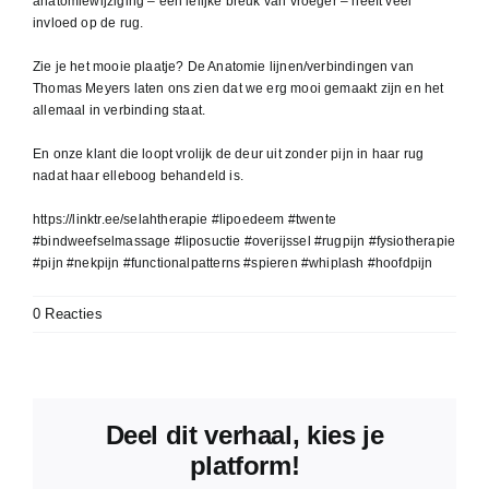
anatomiewijziging – een lelijke breuk van vroeger – heeft veel
invloed op de rug.
Zie je het mooie plaatje? De Anatomie lijnen/verbindingen van
Thomas Meyers laten ons zien dat we erg mooi gemaakt zijn en het
allemaal in verbinding staat.
En onze klant die loopt vrolijk de deur uit zonder pijn in haar rug
nadat haar elleboog behandeld is.
https://linktr.ee/selahtherapie #lipoedeem #twente
#bindweefselmassage #liposuctie #overijssel #rugpijn #fysiotherapie
#pijn #nekpijn #functionalpatterns #spieren #whiplash #hoofdpijn
0 Reacties
Deel dit verhaal, kies je
platform!