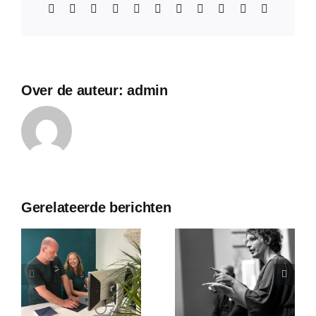
Facebook
X
Reddit
LinkedIn
WhatsApp
Telegram
Tumblr
Pinterest
Vk
Xing
E-
mail
Over de auteur:
admin
Gerelateerde berichten
MENSTRUAT
– De
maandelijk
Je moet je
piranha Het
ssistente
bekeren
leven als