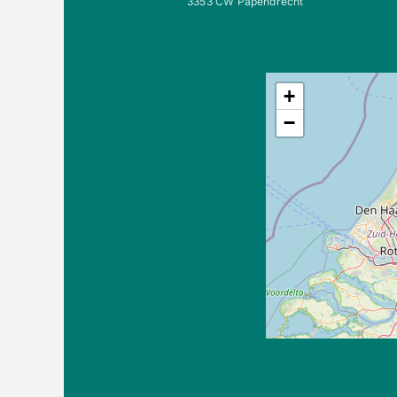
3353 CW Papendrecht
+
−