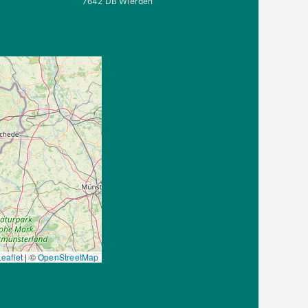
7642 DB Wierden
eaflet
|
©
OpenStreetMap